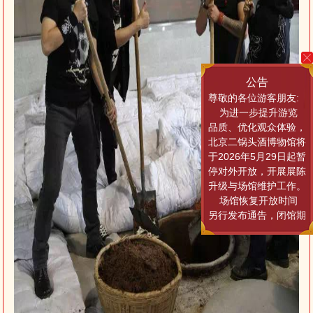
公告
尊敬的各位游客朋友:
为进一步提升游览
品质、优化观众体验，
北京二锅头酒博物馆将
于2026年5月29日起暂
停对外开放，开展展陈
升级与场馆维护工作。
场馆恢复开放时间
另行发布通告，闭馆期
间暂停所有参观游览活
动，由此给您带来的不
便，敬请谅解。
后续开馆相关动
态，可关注北京二锅头
酒博物馆官方网站、红