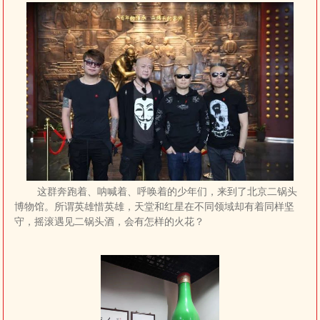
这群奔跑着、呐喊着、呼唤着的少年们，来到了北京二锅头
博物馆。所谓英雄惜英雄，天堂和红星在不同领域却有着同样坚
守，摇滚遇见二锅头酒，会有怎样的火花？