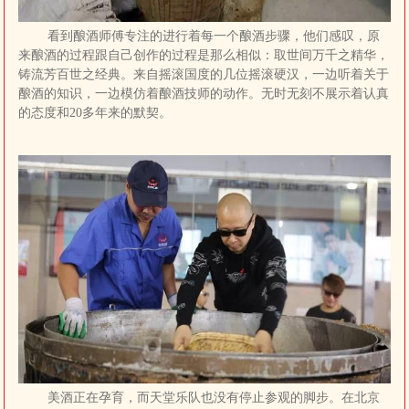
星二锅头云展馆小程序
最新通知。衷心感谢游
看到酿酒师傅专注的进行着每一个酿酒步骤，他们感叹，原
客朋友们的理解、支持
来酿酒的过程跟自己创作的过程是那么相似：取世间万千之精华，
与配合，一同期待场馆
铸流芳百世之经典。来自摇滚国度的几位摇滚硬汉，一边听着关于
焕新亮相！
酿酒的知识，一边模仿着酿酒技师的动作。无时无刻不展示着认真
参观咨询：
的态度和20多年来的默契。
18600355986
售卖咨询：
18510330520
北京二锅头酒博物馆
2026年5月25日
美酒正在孕育，而天堂乐队也没有停止参观的脚步。在北京