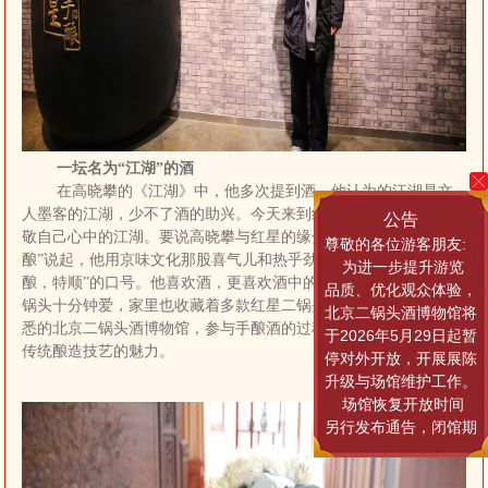
一坛名为“江湖”的酒
在高晓攀的《江湖》中，他多次提到酒。他认为的江湖是文
人墨客的江湖，少不了酒的助兴。今天来到红星亲自酿一坛酒，以
公告
敬自己心中的江湖。要说高晓攀与红星的缘分，要从红星“北京特
尊敬的各位游客朋友:
酿”说起，他用京味文化那股喜气儿和热乎劲儿喊出了“喝北京特
为进一步提升游览
酿，特顺”的口号。他喜欢酒，更喜欢酒中的文化，尤其对红星二
品质、优化观众体验，
锅头十分钟爱，家里也收藏着多款红星二锅头老酒。此次他回到熟
北京二锅头酒博物馆将
悉的北京二锅头酒博物馆，参与手酿酒的过程，亲身感受二锅头酒
于2026年5月29日起暂
传统酿造技艺的魅力。
停对外开放，开展展陈
升级与场馆维护工作。
场馆恢复开放时间
另行发布通告，闭馆期
间暂停所有参观游览活
动，由此给您带来的不