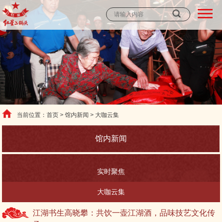
当前位置：首页 > 馆内新闻 > 大咖云集
馆内新闻
实时聚焦
大咖云集
江湖书生高晓攀：共饮一壶江湖酒，品味技艺文化传