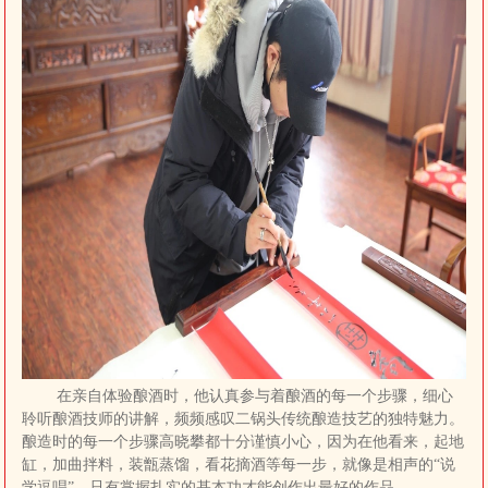
便，敬请谅解。
后续开馆相关动
态，可关注北京二锅头
酒博物馆官方网站、红
星二锅头云展馆小程序
最新通知。衷心感谢游
客朋友们的理解、支持
与配合，一同期待场馆
焕新亮相！
参观咨询：
18600355986
售卖咨询：
18510330520
北京二锅头酒博物馆
2026年5月25日
在亲自体验酿酒时，他认真参与着酿酒的每一个步骤，细心
聆听酿酒技师的讲解，频频感叹二锅头传统酿造技艺的独特魅力。
酿造时的每一个步骤高晓攀都十分谨慎小心，因为在他看来，起地
缸，加曲拌料，装甑蒸馏，看花摘酒等每一步，就像是相声的“说
学逗唱”，只有掌握扎实的基本功才能创作出最好的作品。