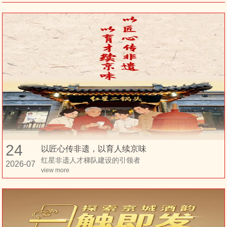
24
以匠心传非遗，以育人续京味
红星非遗人才梯队建设的引领者
2026-07
view more