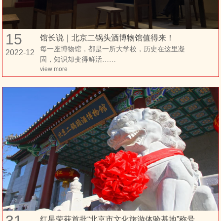
15
馆长说｜北京二锅头酒博物馆值得来！
每一座博物馆，都是一所大学校，历史在这里凝
2022-12
固，知识却变得鲜活……
view more
31
红星荣获首批“北京市文化旅游体验基地”称号