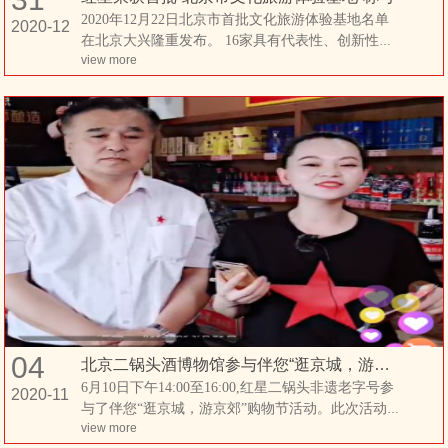
2020年12月22日北京市首批文化旅游体验基地名单
2020-12
在北京大兴隆重发布。 16家具有代表性、创新性和
view more
市场号召力的申报项目获得了北京市首批文化旅游
体验基地称号，现场举行了授牌仪式。“北京红星二
锅头酒非遗文化体验基地”榜上有名，是白酒行业中
唯一获此殊荣的企业。
04
北京二锅头酒博物馆参与伴您“逛京城，游京郊”购物节活动
6月10日下午14:00至16:00,红星二锅头非遗老字号参
2020-11
与了伴您“逛京城，游京郊”购物节活动。此次活动，
view more
进行两小时的直播。本次直播是由北京非遗中心联