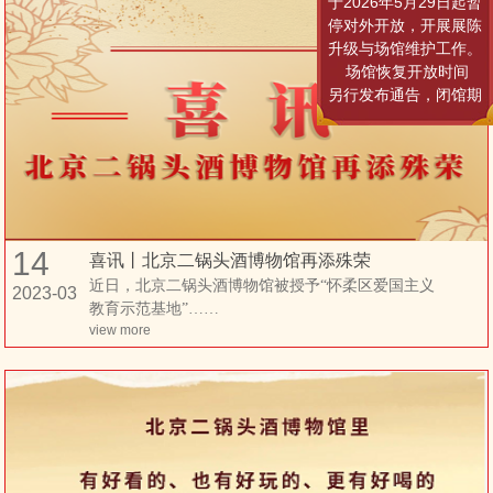
于2026年5月29日起暂
停对外开放，开展展陈
升级与场馆维护工作。
场馆恢复开放时间
另行发布通告，闭馆期
间暂停所有参观游览活
动，由此给您带来的不
便，敬请谅解。
后续开馆相关动
态，可关注北京二锅头
酒博物馆官方网站、红
14
星二锅头云展馆小程序
喜讯丨北京二锅头酒博物馆再添殊荣
最新通知。衷心感谢游
近日，北京二锅头酒博物馆被授予“怀柔区爱国主义
2023-03
客朋友们的理解、支持
教育示范基地”……
与配合，一同期待场馆
view more
焕新亮相！
参观咨询：
18600355986
售卖咨询：
18510330520
北京二锅头酒博物馆
2026年5月25日