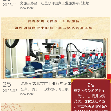
文旅新路径，红星获评国家工业旅游示范基地……
2023-11
view more
25
红星入选北京市工业旅游示范点名单｜工业旅游原来这么有意思
公告
也许，你的下一次旅游，可以换一个目的地……
尊敬的各位游客朋友:
2023-03
view more
为进一步提升游览
品质、优化观众体验，
北京二锅头酒博物馆将