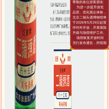
尊敬的各位游客朋友:
为进一步提升游览
品质、优化观众体验，
北京二锅头酒博物馆将
于2026年5月29日起暂
停对外开放，开展展陈
升级与场馆维护工作。
场馆恢复开放时间
另行发布通告，闭馆期
间暂停所有参观游览活
动，由此给您带来的不
便，敬请谅解。
后续开馆相关动
态，可关注北京二锅头
酒博物馆官方网站、红
星二锅头云展馆小程序
最新通知。衷心感谢游
客朋友们的理解、支持
与配合，一同期待场馆
焕新亮相！
参观咨询：